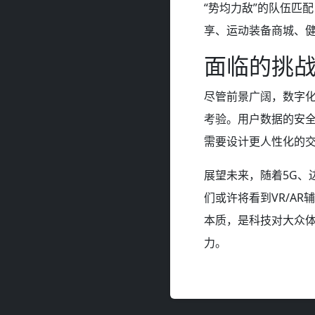
“势均力敌”的队伍匹
享、运动装备商城、
面临的挑
尽管前景广阔，数字
考验。用户数据的安全
需要设计更人性化的
展望未来，随着5G、
们或许将看到VR/A
本质，是科技对大众
力。