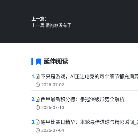
上一篇：
上一篇:很抱歉没有了
延伸阅读
1.
不只是游戏，AI正让电竞的每个细节都充满
2026-07-02
2.
西甲最新积分榜：争冠保级形势全解析
2026-07-10
3.
德甲比赛日精华：本轮最佳进球与精彩瞬间_
2026-07-04