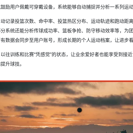
或鼓励用户佩戴可穿戴设备，系统能够自动捕捉并分析一系列运
自动记录投篮次数、命中率、投篮热区分布、运动轨迹和跑动距
部分系统还能分析传球成功率、篮板争抢、防守移动效率等，为
所有数据会同步至用户账号，形成长期的个人运动档案，让进步
以往训练和比赛“凭感觉”的状态，让业余爱好者也能享受到接
地提升球技。