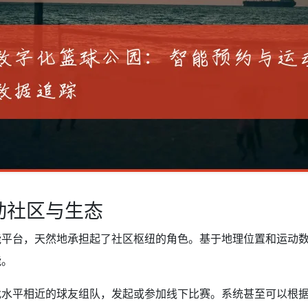
动社区与生态
能平台，天然地承担起了社区枢纽的角色。基于地理位置和运动
能。
找水平相近的球友组队，发起或参加线下比赛。系统甚至可以根