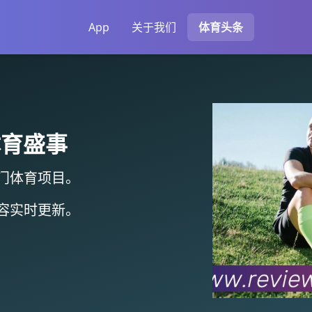
App
关于我们
体育头条
育盛事
门体育项目。
容实时更新
。