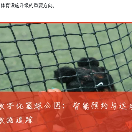
市体育设施升级的重要方向。