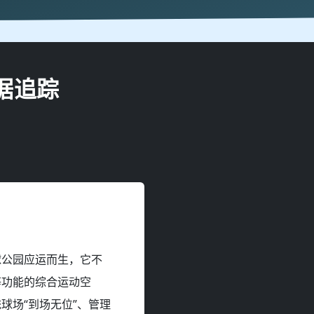
据追踪
球公园应运而生，它不
等功能的综合运动空
球场“到场无位”、管理