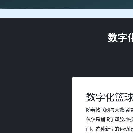
数字
数字化篮
随着物联网与大数据
仅仅是铺设了塑胶地
间。这种新型的运动场