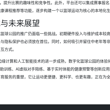
配，提升比赛的趣味性和竞争性。此外，平台还可以集成赛事报
健康课程推荐等功能，逐步构建一个以篮球运动为核心的本地化
战与未来展望
化篮球公园的推广仍面临一些挑战。初期硬件投入与维护成本较
与隐私保护也必须放在首位。同时，如何吸引并留住中老年等非
交互方式。
边缘计算和人工智能技术的进一步成熟，数字化篮球公园的体验
R辅助训练、AI虚拟对手陪练、基于实时体能的健康预警等创新应
体育服务的重塑，它让运动更便捷、更科学、也更有趣，正在为